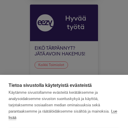
Hyvää
työtä
EIKÖ TÄRPÄNNYT?
JÄTÄ AVOIN HAKEMUS!
Kaikki Toimialat
Koko Suomi
Tietoa sivustolla käytetyistä evästeistä
Käytämme sivustollamme evästeitä kerätäksemme ja
analysoidaksemme sivuston suorituskykyä ja käyttöä,
tarjotaksemme sosiaalisen median ominaisuuksia sekä
parantaaksemme ja räätälöidäksemme sisältöä ja mainoksia.
Lue
lisää