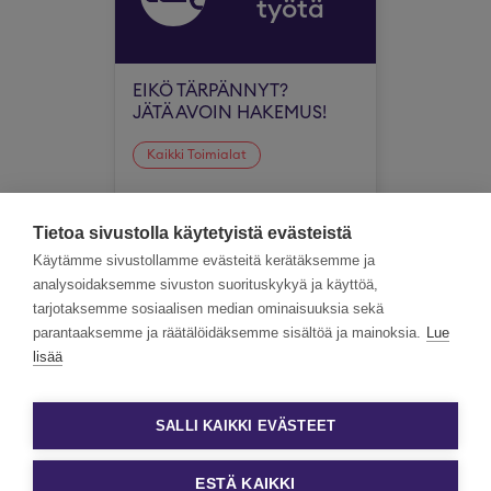
työtä
EIKÖ TÄRPÄNNYT?
JÄTÄ AVOIN HAKEMUS!
Kaikki Toimialat
Koko Suomi
Tietoa sivustolla käytetyistä evästeistä
Käytämme sivustollamme evästeitä kerätäksemme ja
analysoidaksemme sivuston suorituskykyä ja käyttöä,
tarjotaksemme sosiaalisen median ominaisuuksia sekä
parantaaksemme ja räätälöidäksemme sisältöä ja mainoksia.
Lue
lisää
SALLI KAIKKI EVÄSTEET
ESTÄ KAIKKI