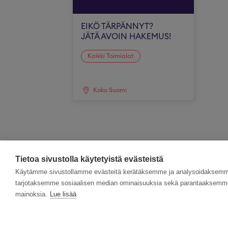
EIKÖ TÄRPÄNNYT?
JÄTÄ AVOIN HAKEMUS!
Kaikki Toimialat
Koko Suomi
Tietoa sivustolla käytetyistä evästeistä
Käytämme sivustollamme evästeitä kerätäksemme ja analysoidaksemme 
tarjotaksemme sosiaalisen median ominaisuuksia sekä parantaaksemme 
mainoksia.
Lue lisää