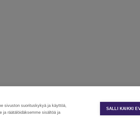
sivuston suorituskykyä ja käyttöä,
SALLI KAIKKI 
ja räätälöidäksemme sisältöä ja
Tietosuoja ja käyttöehdot