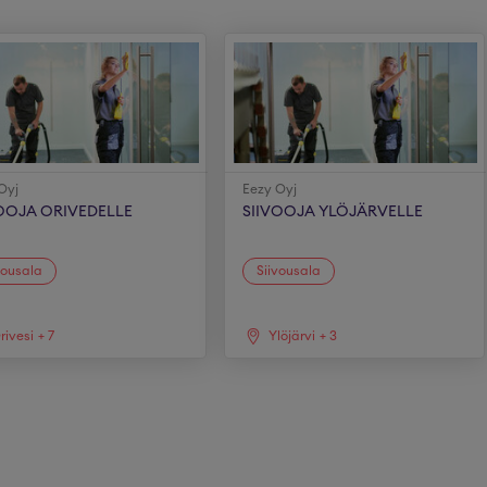
Oyj
Eezy Oyj
VOOJA ORIVEDELLE
SIIVOOJA YLÖJÄRVELLE
vousala
Siivousala
rivesi
+
7
Ylöjärvi
+
3