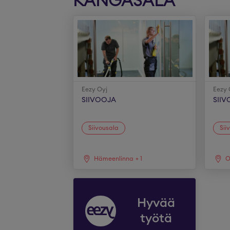
KANGASALA
Eezy Oyj
Eezy 
SIIVOOJA
SII
Siivousala
Sii
Hämeenlinna
+
1
O
Hyvää
työtä