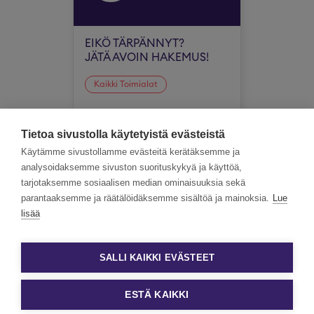
EIKÖ TÄRPÄNNYT?
JÄTÄ AVOIN HAKEMUS!
Kaikki Toimialat
Koko Suomi
Tietoa sivustolla käytetyistä evästeistä
Käytämme sivustollamme evästeitä kerätäksemme ja
analysoidaksemme sivuston suorituskykyä ja käyttöä,
tarjotaksemme sosiaalisen median ominaisuuksia sekä
parantaaksemme ja räätälöidäksemme sisältöä ja mainoksia.
Lue
lisää
SALLI KAIKKI EVÄSTEET
ESTÄ KAIKKI