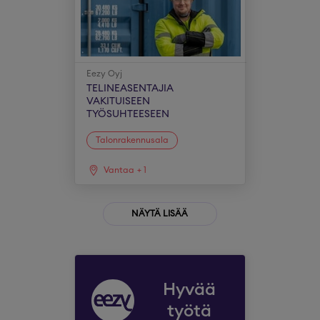
Eezy Oyj
TELINEASENTAJIA
VAKITUISEEN
TYÖSUHTEESEEN
Talonrakennusala
Vantaa
+
1
NÄYTÄ LISÄÄ
Hyvää
työtä