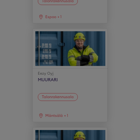
Talonrakennusala
Espoo
+
1
Eezy Oyj
MUURARI
Talonrakennusala
Mäntsälä
+
1