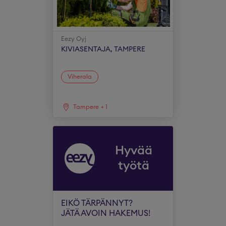
Eezy Oyj
KIVIASENTAJA, TAMPERE
Viherala
Tampere
+
1
Hyvää
työtä
EIKÖ TÄRPÄNNYT?
JÄTÄ AVOIN HAKEMUS!