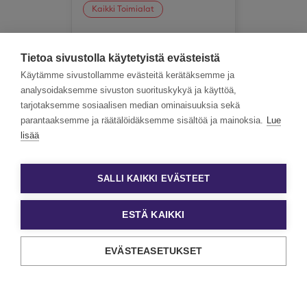
Kaikki Toimialat
Koko Suomi
Tietoa sivustolla käytetyistä evästeistä
Käytämme sivustollamme evästeitä kerätäksemme ja
analysoidaksemme sivuston suorituskykyä ja käyttöä,
tarjotaksemme sosiaalisen median ominaisuuksia sekä
parantaaksemme ja räätälöidäksemme sisältöä ja mainoksia.
Lue
lisää
SALLI KAIKKI EVÄSTEET
ESTÄ KAIKKI
EVÄSTEASETUKSET