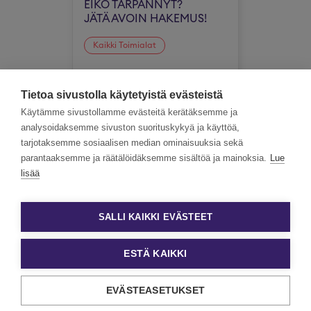
EIKÖ TÄRPÄNNYT?
JÄTÄ AVOIN HAKEMUS!
Kaikki Toimialat
Koko Suomi
Tietoa sivustolla käytetyistä evästeistä
Käytämme sivustollamme evästeitä kerätäksemme ja
analysoidaksemme sivuston suorituskykyä ja käyttöä,
tarjotaksemme sosiaalisen median ominaisuuksia sekä
parantaaksemme ja räätälöidäksemme sisältöä ja mainoksia.
Lue
lisää
SALLI KAIKKI EVÄSTEET
ESTÄ KAIKKI
EVÄSTEASETUKSET