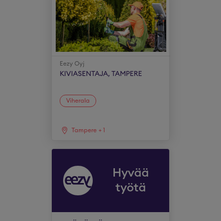
Eezy Oyj
KIVIASENTAJA, TAMPERE
Viherala
Tampere
+
1
Hyvää
työtä