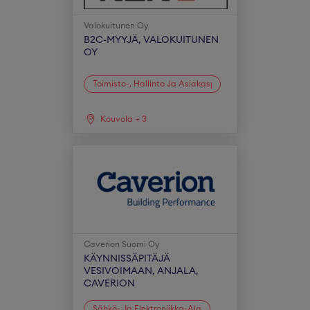
Valokuitunen Oy
B2C-MYYJÄ, VALOKUITUNEN
OY
Toimisto-, Hallinto Ja Asiakaspalvelu
Kouvola
+
3
Caverion Suomi Oy
KÄYNNISSÄPITÄJÄ
VESIVOIMAAN, ANJALA,
CAVERION
Sähkö- Ja Elektroniikka-Ala