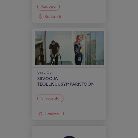
Kauppa
Kotka
+
5
Eezy Oyj
SIIVOOJA
TEOLLISUUSYMPÄRISTÖÖN
Siivousala
Hamina
+
1