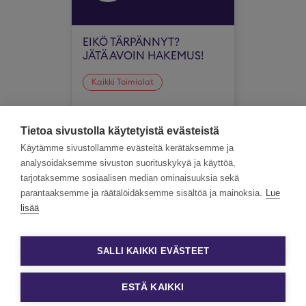
EIKÖ TÄRPÄNNYT?
JÄTÄ AVOIN HAKEMUS!
Kaikki Toimialat
Koko Suomi
Tietoa sivustolla käytetyistä evästeistä
Käytämme sivustollamme evästeitä kerätäksemme ja
analysoidaksemme sivuston suorituskykyä ja käyttöä,
tarjotaksemme sosiaalisen median ominaisuuksia sekä
parantaaksemme ja räätälöidäksemme sisältöä ja mainoksia.
Lue
lisää
SALLI KAIKKI EVÄSTEET
ESTÄ KAIKKI