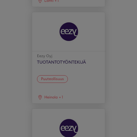
Lahti
+
1
Eezy Oyj
TUOTANTOTYÖNTEKIJÄ
Puuteollisuus
Heinola
+
1