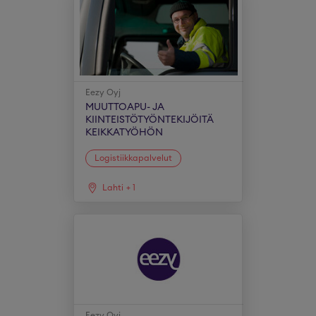
Eezy Oyj
MUUTTOAPU- JA
KIINTEISTÖTYÖNTEKIJÖITÄ
KEIKKATYÖHÖN
Logistiikkapalvelut
Lahti
+
1
Eezy Oyj