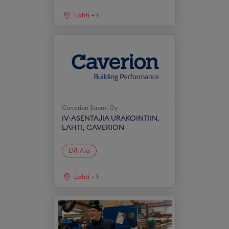
Lahti
+
1
Caverion Suomi Oy
IV-ASENTAJIA URAKOINTIIN,
LAHTI, CAVERION
LVI-Ala
Lahti
+
1