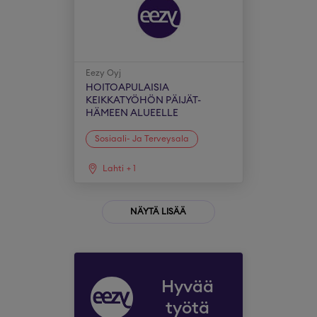
Eezy Oyj
HOITOAPULAISIA
KEIKKATYÖHÖN PÄIJÄT-
HÄMEEN ALUEELLE
Sosiaali- Ja Terveysala
Lahti
+
1
NÄYTÄ LISÄÄ
Hyvää
työtä