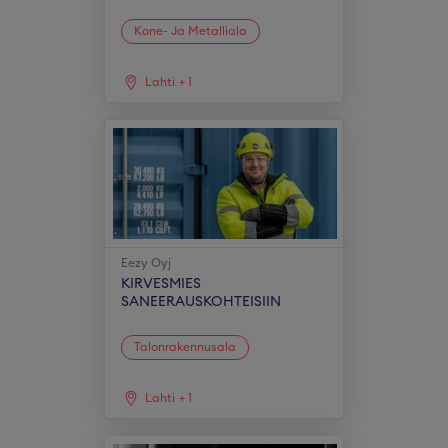
Kone- Ja Metalliala
Lahti
+
1
Eezy Oyj
KIRVESMIES
SANEERAUSKOHTEISIIN
Talonrakennusala
Lahti
+
1