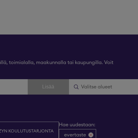
lä, toimialalla, maakunnalla tai kaupungilla. Voit
Lisää
Hae uudestaan
:
ZYN KOULUTUSTARJONTA
evertaste