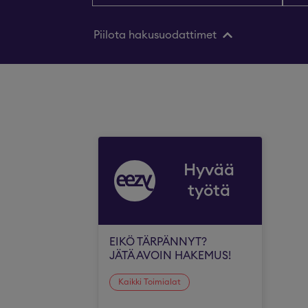
Piilota hakusuodattimet
Hyvää
työtä
EIKÖ TÄRPÄNNYT?
JÄTÄ AVOIN HAKEMUS!
Kaikki Toimialat