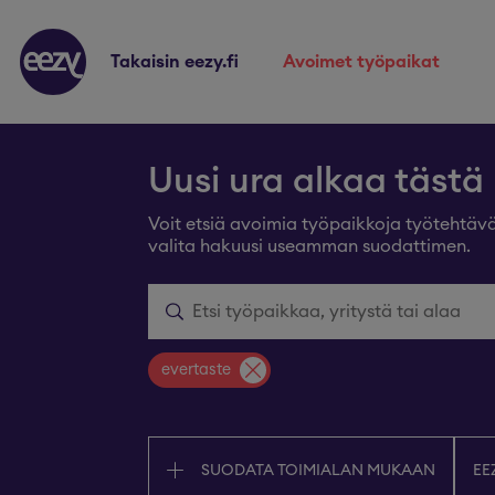
takaisin eezy.fi
avoimet työpaikat
Uusi ura alkaa tästä
Voit etsiä avoimia työpaikkoja työtehtäväl
valita hakuusi useamman suodattimen.
evertaste
SUODATA TOIMIALAN MUKAAN
EE