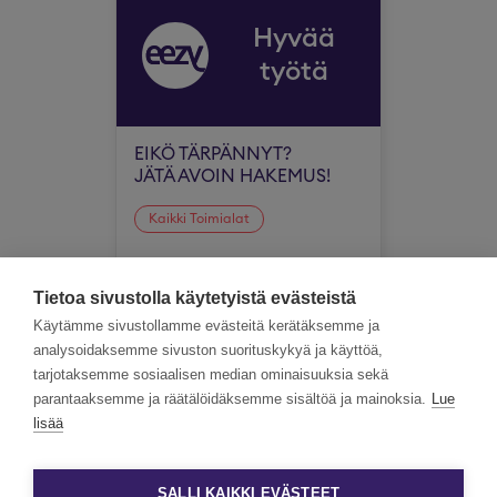
Hyvää
työtä
EIKÖ TÄRPÄNNYT?
JÄTÄ AVOIN HAKEMUS!
Kaikki Toimialat
Koko Suomi
Tietoa sivustolla käytetyistä evästeistä
Käytämme sivustollamme evästeitä kerätäksemme ja
analysoidaksemme sivuston suorituskykyä ja käyttöä,
tarjotaksemme sosiaalisen median ominaisuuksia sekä
parantaaksemme ja räätälöidäksemme sisältöä ja mainoksia.
Lue
lisää
SALLI KAIKKI EVÄSTEET