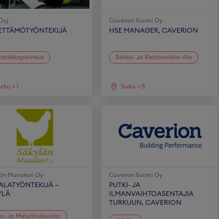
Oyj
Caverion Suomi Oy
ETTÄMÖTYÖNTEKIJÄ
HSE MANAGER, CAVERION
istiikkapalvelut
Sähkö- Ja Elektroniikka-Ala
urku
+
1
Turku
+
5
än Munakori Oy
Caverion Suomi Oy
ALATYÖNTEKIJÄ –
PUTKI- JA
YLÄ
ILMANVAIHTOASENTAJIA
TURKUUN, CAVERION
a- Ja Metsätalousala