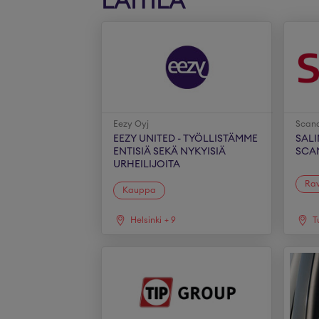
LAITILA
Eezy Oyj
Scand
EEZY UNITED - TYÖLLISTÄMME
SAL
ENTISIÄ SEKÄ NYKYISIÄ
SCA
URHEILIJOITA
Rav
Kauppa
Helsinki
+
9
T