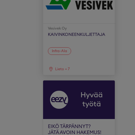
Vesivek Oy
KAIVINKONEENKULJETTAJA
Infra-Ala
Lieto
+
7
Hyvää
työtä
EIKÖ TÄRPÄNNYT?
JÄTÄ AVOIN HAKEMUS!