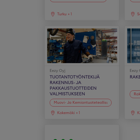
Turku
+
1
S
Eezy Oyj
Eezy 
TUOTANTOTYÖNTEKIJÄ
RAK
RAKENNUS- JA
PAKKAUSTUOTTEIDEN
VALMISTUKSEEN
Rak
Muovi- Ja Kemiantuoteteollisuus
Kokemäki
+
1
K