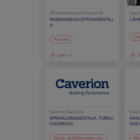
TIP Trailer Services Finland AB
Eezy 
RASKAANKALUSTONASENTAJ
LÄH
A
Log
Autoala
Lieto
+
3
T
Caverion Suomi Oy
Säkyl
SPRINKLERIASENTAJA, TURKU,
KAN
CAVERION
SÄK
Sähkö- Ja Elektroniikka-Ala
Ma