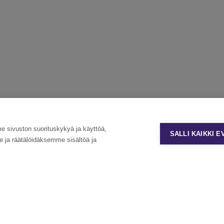
sivuston suorituskykyä ja käyttöä,
SALLI KAIKKI 
ja räätälöidäksemme sisältöä ja
Tietosuoja ja käyttöehdot
Evästeasetukset
Copyright Eezy Oyj