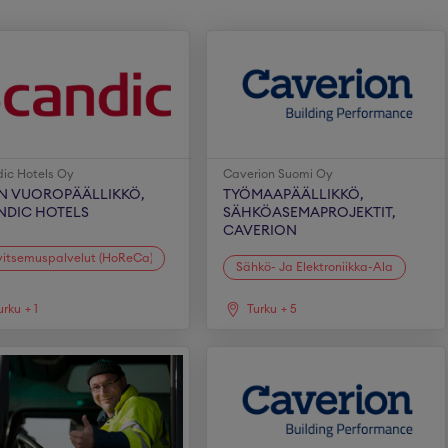
ic Hotels Oy
Caverion Suomi Oy
IN VUOROPÄÄLLIKKÖ,
TYÖMAAPÄÄLLIKKÖ,
NDIC HOTELS
SÄHKÖASEMAPROJEKTIT,
CAVERION
itsemuspalvelut (HoReCa)
Sähkö- Ja Elektroniikka-Ala
urku
+
1
Turku
+
5