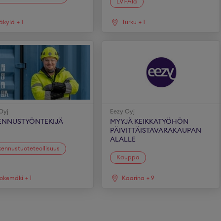
LVI-Ala
äkylä
+
1
Turku
+
1
Oyj
Eezy Oyj
ENNUSTYÖNTEKIJÄ
MYYJÄ KEIKKATYÖHÖN
PÄIVITTÄISTAVARAKAUPAN
ALALLE
ennustuoteteollisuus
Kauppa
okemäki
+
1
Kaarina
+
9