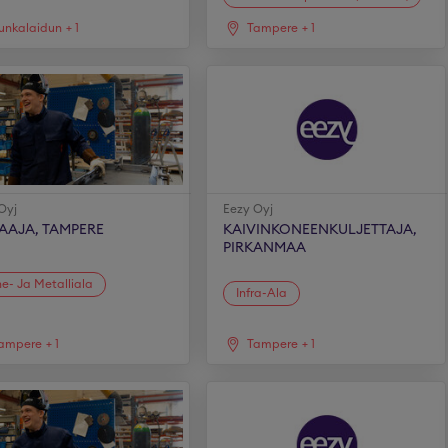
unkalaidun
+
1
Tampere
+
1
Oyj
Eezy Oyj
AAJA, TAMPERE
KAIVINKONEENKULJETTAJA,
PIRKANMAA
e- Ja Metalliala
Infra-Ala
ampere
+
1
Tampere
+
1