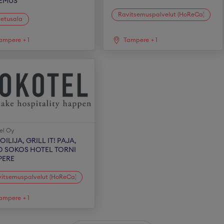
EMUS
Ravitsemuspalvelut (HoReCa)
jetusala
ampere
+
1
Tampere
+
1
el Oy
OILIJA, GRILL IT! PAJA,
O SOKOS HOTEL TORNI
PERE
itsemuspalvelut (HoReCa)
ampere
+
1