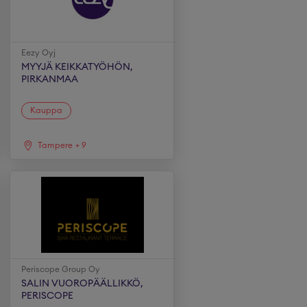
Eezy Oyj
MYYJÄ KEIKKATYÖHÖN,
PIRKANMAA
Kauppa
Tampere
+
9
Periscope Group Oy
SALIN VUOROPÄÄLLIKKÖ,
PERISCOPE