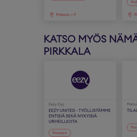
Au
Pirkkala
+
9
P
KATSO MYÖS NÄMÄ 
PIRKKALA
Eezy Oyj
Mets
EEZY UNITED - TYÖLLISTÄMME
TIL
ENTISIÄ SEKÄ NYKYISIÄ
URHEILIJOITA
Ka
Kauppa