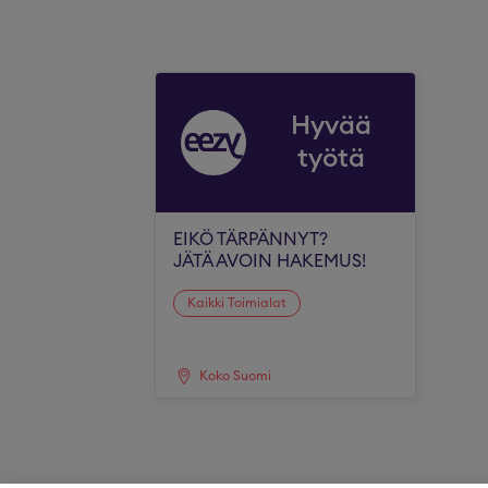
Hyvää
työtä
EIKÖ TÄRPÄNNYT?
JÄTÄ AVOIN HAKEMUS!
Kaikki Toimialat
Koko Suomi