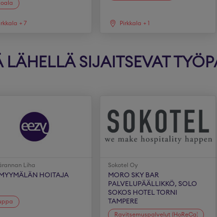
toala
irkkala
+
7
Pirkkala
+
1
LÄHELLÄ SIJAITSEVAT TYÖP
ärannan Liha
Sokotel Oy
AMYYMÄLÄN HOITAJA
MORO SKY BAR
PALVELUPÄÄLLIKKÖ, SOLO
SOKOS HOTEL TORNI
TAMPERE
uppa
Ravitsemuspalvelut (HoReCa)