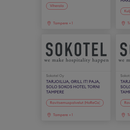
HAK
Viherala
Kul
Tampere
+
1
T
Sokotel Oy
Sokot
TARJOILIJA, GRILL IT! PAJA,
TARJ
SOLO SOKOS HOTEL TORNI
SOL
TAMPERE
TAM
Ravitsemuspalvelut (HoReCa)
Rav
Tampere
+
1
T