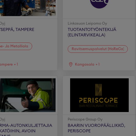
Oyj
Linkosuon Leipomo Oy
SEPPÄ, TAMPERE
TUOTANTOTYÖNTEKIJÄ
(ELINTARVIKEALA)
e- Ja Metalliala
Ravitsemuspalvelut (HoReCa)
ampere
+
1
Kangasala
+
1
Oyj
Periscope Group Oy
RMA-AUTONKULJETTAJIA
BAARIN VUOROPÄÄLLIKKÖ,
KATÖIHIN, AVOIN
PERISCOPE