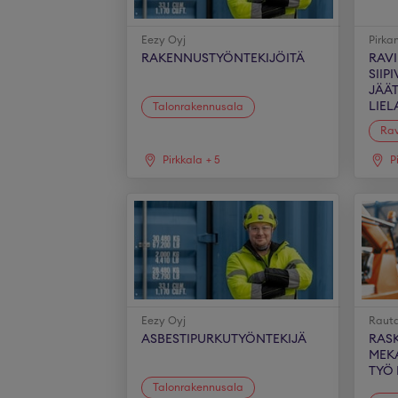
Eezy Oyj
Pirk
RAKENNUSTYÖNTEKIJÖITÄ
RAV
SIIP
JÄÄ
LIEL
Talonrakennusala
Rav
Pirkkala
+
5
P
Eezy Oyj
Rauta
ASBESTIPURKUTYÖNTEKIJÄ
RAS
MEK
TYÖ
Talonrakennusala