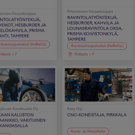
Pirkanmaan Osuuskauppa
anmaan Osuuskauppa
RAVINTOLATYÖNTEKIJÄ,
INTOLATYÖNTEKIJÄ,
HESBURGER, KAHVILA JA
IVEIKOT, HESBURGER JA
LOUNASRAVINTOLA OKSA,
TELÖKAHVILA, PRISMA
PRISMA KOIVISTONKYLÄ,
AHTI, TAMPERE
TAMPERE
itsemuspalvelut (HoReCa)
Ravitsemuspalvelut (HoReCa)
irkkala
+
7
Pirkkala
+
9
järven Konehuolto Oy
Eezy Oyj
KAAN KALUSTON
CNC-KONEISTAJA, PIRKKALA
AANIKKO, VAKITUINEN
 KANGASALLA
Kone- Ja Metalliala