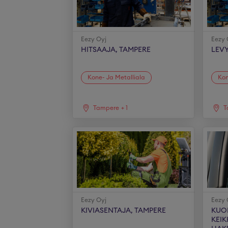
Eezy Oyj
Eezy 
HITSAAJA, TAMPERE
LEVY
Kone- Ja Metalliala
Kon
Tampere
+
1
T
Eezy Oyj
Eezy 
KIVIASENTAJA, TAMPERE
KUO
KEIK