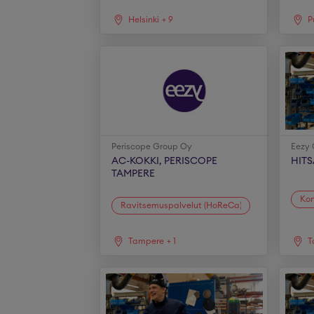
Helsinki
+
9
P
Periscope Group Oy
Eezy 
AC-KOKKI, PERISCOPE
HITS
TAMPERE
Kon
Ravitsemuspalvelut (HoReCa)
Tampere
+
1
T