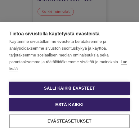
Kaikki Toimialat
Koko Suomi
Tietoa sivustolla käytetyistä evästeistä
Käytämme sivustollamme evästeitä kerätäksemme ja
analysoidaksemme sivuston suorituskykyä ja käyttöä,
tarjotaksemme sosiaalisen median ominaisuuksia sekä
parantaaksemme ja räätälöidäksemme sisältöä ja mainoksia.
Lue
lisää
SALLI KAIKKI EVÄSTEET
ESTÄ KAIKKI
EVÄSTEASETUKSET