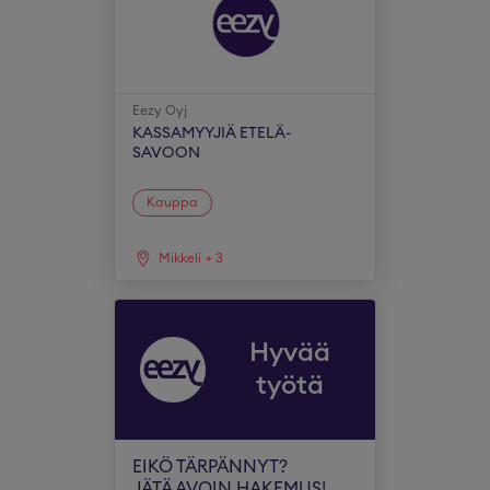
Eezy Oyj
KASSAMYYJIÄ ETELÄ-
SAVOON
Kauppa
Mikkeli
+
3
Hyvää
työtä
EIKÖ TÄRPÄNNYT?
JÄTÄ AVOIN HAKEMUS!