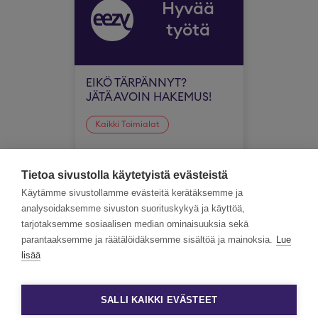
Hyvää
työtä
EIKÖ TÄRPÄNNYT?
JÄTÄ AVOIN HAKEMUS!
Kaikki Toimialat
Koko Suomi
Tietoa sivustolla käytetyistä evästeistä
Käytämme sivustollamme evästeitä kerätäksemme ja
analysoidaksemme sivuston suorituskykyä ja käyttöä,
tarjotaksemme sosiaalisen median ominaisuuksia sekä
parantaaksemme ja räätälöidäksemme sisältöä ja mainoksia.
Lue
lisää
SALLI KAIKKI EVÄSTEET