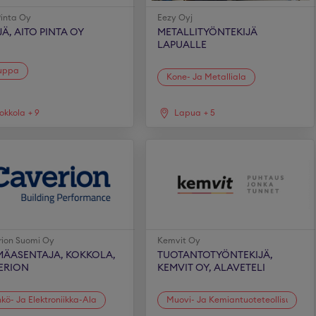
Pinta Oy
Eezy Oyj
Ä, AITO PINTA OY
METALLITYÖNTEKIJÄ
LAPUALLE
uppa
Kone- Ja Metalliala
okkola
+
9
Lapua
+
5
ion Suomi Oy
Kemvit Oy
MÄASENTAJA, KOKKOLA,
TUOTANTOTYÖNTEKIJÄ,
ERION
KEMVIT OY, ALAVETELI
kö- Ja Elektroniikka-Ala
Muovi- Ja Kemiantuoteteollisuus