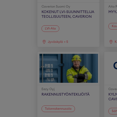
Caverion Suomi Oy
Aito 
KOKENUT LVI-SUUNNITTELIJA
MYYJ
TEOLLISUUTEEN, CAVERION
Ka
LVI-Ala
Jyväskylä
+
5
K
Eezy Oyj
Caver
RAKENNUSTYÖNTEKIJÖITÄ
KYL
CAV
Talonrakennusala
Säh