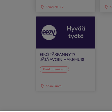
Seinäjoki
+
9
K
Hyvää
työtä
EIKÖ TÄRPÄNNYT?
JÄTÄ AVOIN HAKEMUS!
Kaikki Toimialat
Koko Suomi